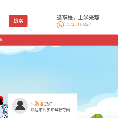
选职校，上学来帮
搜索
15723310227
询
游客
hi,
您好
欢迎来到学来帮教育网