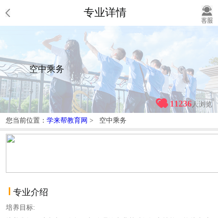
专业详情
空中乘务
11236
人浏览
您当前位置：
学来帮教育网
> 空中乘务
专业介绍
培养目标: