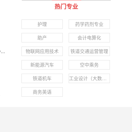
校
重庆光华女子职业中等专业学校
重庆市万州职业教育中心
热门专业
护理
药学药剂专业
助产
会计电算化
物联网应用技术
铁道交通运营管理
线
新能源汽车
空中乘务
铁道机车
工业设计（大数据）
商务英语
会