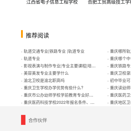
息工程学校
合肥工贸高级技工学校
江西九江科技中等专
推荐阅读
轨道交通专业|铁路专业 |轨道专业
重庆哪所轨
●
●
轨道专业
重庆哪个中
●
●
影视表演与制作专业|专业主要课程|培养目标
重庆铁路专
●
●
美容美发专业主要学什么
重庆卫校录
●
●
渝北卫校是渝北职高吗
初中毕业可
●
●
重庆卫生学校办学优势有些什么?
重庆读幼师
●
●
重庆市公办幼师学校学前教育专业好不好
重庆医药卫
●
●
重庆医药科技学校2022年报名条件、招生要求、招生对象
重庆地区卫
●
●
合作伙伴