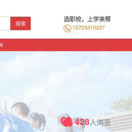
选职校，上学来帮
搜索
15723310227
询
428
人浏览