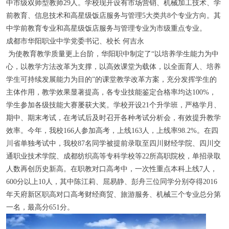
中市级双师型教师29人。学校现开设有市场营销、机械加工技术、学
前教育、信息技术和高星级饭店服务与管理5大类共8个专业方向。其
中学前教育专业和高星级饭店服务与管理专业为市级重点专业。
成都市华阳职业中学党委书记、校长 何吉永
为使教育教学质量更上台阶，华阳职中制定了“以培养学生能力为中
心，以教学方法改革为支撑，以高效课堂为载体，以全面育人、培养
学生可持续发展能力为目的”的课堂教学改革方案，充分发挥学生的
主体作用，教学效果显著提高，各专业技能鉴定合格率均达100%，
学生参加各级技能大赛屡获大奖。学校开设21个升学班，严格学月、
期中、期末考试，在考试后及时召开各种考试分析会，有效提升教学
效率。今年，我校166人参加高考，上线163人，上线率98.2%。在四
川省单独考试中，我校87名同学被提前录取至四川财经学院、四川交
通职业技术学院、成都纺织高等专科学校等22所高职院校，单招录取
人数再创历史新高。在职教对口高考中，一次性重点本科上线7人，
600分以上10人，其中陈江莉、屈易静、彭舟三位同学分别夺得2016
年天府新区职高对口高考财经商贸、旅游服务、机械三个专业总分第
一名，最高分651分。