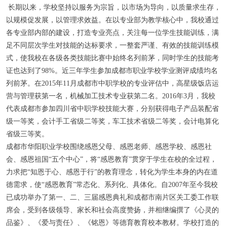
长期以来，学校坚持以服务为宗旨，以市场为导向，以质量求生存，
以规模促发展，以管理求效益。在以专业部为教学核心中，我校通过
各专业部内部的建设，打造专业亮点，关注每一位学生技能训练，满
足不同层次学生对技能的达标要求，一整套严谨、有效的技能训练模
式，使我校在各级各类技能比赛中始终名列前茅，同时学生的技能考
证也达到了98%。近三年学生参加成都市职业学校学业测评成绩均名
列前茅。在2015年11月成都市中职学校的专业评估中，高星级饭店运
营与管理获第一名，机械加工技术专业获第二名。2016年3月，我校
代表成都市参加四川省中职学校技能大赛，分别获得电子产品装配省
级一等奖，会计手工省级二等奖，车工技术省级二等奖，会计电算化
省级三等奖。
成都市华阳职业学校围绕感恩父母、感恩老师、感恩学校、感恩社
会、感恩祖国“五个中心”，将“感恩教育”贯穿于学生在校的全过程，
力求把“知恩于心、感恩于行”的教育理念，转化为学生本身的内在道
德需求，使“感恩教育”常态化、系列化、具体化。自2007年至今我校
已成功举办了第一、二、三届感恩典礼和成都市南片区关工委工作联
席会，受到各级领导、家长和社会高度赞扬，并相继编撰了《心灵的
品鉴》、《爱与责任》、《铭恩》等德育教育校本教材。学校打造的