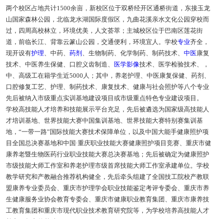
两个校区占地共计1500余亩，新校区位于双桥经开区通桥街道，东接玉龙
山国家森林公园，北临龙水湖国际度假区，九曲花溪亲水文化公园穿校而
过，四周高校林立，环境优美，人文荟萃；主城校区位于巴南区莲花街
道，前临长江、背靠云篆山公园，交通便利，环境宜人。学校
专业
齐全，
现开设有
护理
、中药、
药剂
、生物制药、化学制药、制药技术、
中医
康复
技术、中医养生保健、口腔义齿制造、
医学影像
技术、医学检验技术、，
中、高级工在籍学生近5000人；其中，养老护理、中医康复保健、药剂、
口腔修复工艺、护理、制药技术、康复技术、健康与社会照护等八个专业
先后被纳入市级重点实训基地建设项目或市级重点特色专业建设项目。
学校高技能人才培养和技能展示平台充足，先后被遴选为国家级高技能人
才培训基地、世界技能大赛中国集训基地、世界技能大赛特别赛集训基
地，“一带一路”国际技能大赛技术保障单位，以及中国大能手健康照护项
目全国总决赛基地和中国·重庆职业技能大赛健康照护项目竞赛、重庆市健
康养老暨生物医药行业职业技能大赛总决赛基地；先后被确定为健康照护
市级技能大师工作室和养老护理市级首席技能大师工作室承建单位。学校
教学研究和产教融合推荐机构健全，先后牵头组建了全国技工院校产教联
盟康养专业委员会、重庆市护理学会职业技能鉴定考评专委会、重庆市养
生健康服务业协会教育专委会、重庆市健康职业教育集团、重庆市康养技
工教育集团和重庆市现代职业技术教育研究院等，为学校培养高技能人才