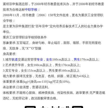
紧邻宗申集团总部，于2000年经市教委批准兴办，并于2006年初经市教委
批准为合格达标
中职学校
；
2006年11月，经市教委〔2006〕158号文件批准，更名为重庆工业管理职
业学校；
是主要为宗申集团打造“百年宗申”定向培养后备技术工人的社会力量办学
单位。
重庆工业管理职业学校招收条件
形象要求:五官端正、身材匀称、举止端庄，面部、颈部、手部无明显疤
痕、无纹身，无“X””O”型腿
身高要求:
1.城市
轨道
交通运营管理
专业
，
女生
160cm及以上，
男生
170cm及以上;
2.艺术类升学班，女生160cm及以上，男生170cm及以上;
3.其它专业，女生153cm及以上，男生要求160cm及以上
视力要求:眼球无变形，无色盲、色弱、斜眼，矫正视力4.8以上
体重要求:体重(kg)=[身高cm-110] kg(可正负10%)。
表达要求:口齿清楚，普通话流利。
体检要求:不能有心脏病、精神类疾病、传染性疾病。政审要求:无严重违规
违纪，无犯罪记录，政治面貌审查合格。