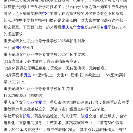
就有想法报读中专学校学习技术了，那么由于大家之前不知道中专学校的
情况，也不知道学校的
招生
要求，在选择学校的时候难免有点不知所措，
其实现在中专学校的招生门槛还是比较低的，对大家的文化课程这些都不
那么看重。下面我们就一起来看看
重庆
光华
女生
职业中等
专业
学校2025年
的招生要求
重庆光华女生职业中等专业学校
2025年
招生对象：
应往届
初中
毕业生
重庆光华女生职业中等专业学校2025年
招生要求：
(1)五官端正，身体健康，具有较强服务意识。
(2)身体裸露处无明显疤痕，无纹身，无传染疾病，无抑郁症。
(3)身高要求
男生
163厘米以上，女生153厘米(初中毕业生)、155厘米(高中
毕业生)以上。
重庆光华女生职业中等专业学校招生咨询：
13627661068（同微信）
重庆光华女子
职业学校
位于重庆市沙坪坝区山洞路218号，是经重庆市教委
重教职29号文批准成立的一所省（市）级重点中等职业学校。
学校开设有
护理
、药品食品检验、幼儿保育、
轨道
交通、航空服务、会计
电算化、直播电商服务、工艺美术、舞蹈表演等专业。目前有50个教学
班，3000余名在校学生，有专任教师126人，其中双师型教师48人，有品