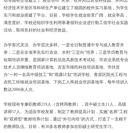
动等国有企业建立了“校企合作”关系，在井冈山农业科技园、井冈山
经济技术开发区等科研生产单位建立了稳固的校外实习基地，为学生
实习和就业搭建了平台。目前，学校学生就业前景广阔，就业率高，
满意度好。学校还组织学生利用寒暑假到企业进行勤工俭学社会实践
活动，取得良好的社会和经济效益。
办学形式灵活、办学层次多样。一是全日制普通中专与成人教育并
举；二是在全省率先实行农业、水利“三定向”培养；三是学历教育与
短期培训并重。是国家计算机信息高新技术考试站、市农业系统专业
技术人员继续教育培训基地、吉安市移民科技培训基地、市扶贫
办“一村一名高中级技工”和“雨露计划”培训学校、青原区阳光工程与
农民工转移就业培训基地、下岗工人再就业培训基地等，每年培训人
数达2000余人次。
学校现有专兼职教师219人（含聘用教师），其中硕士生11人，高级
讲师57人。为适应学校发展，制定了教师提高计划，实施“名师”工程
和“双师型”教师培养计划，通过“外引内培”的方式，打造了一支精干
的教师队伍。目前，有30多名教师参加在职硕士研究生学习。