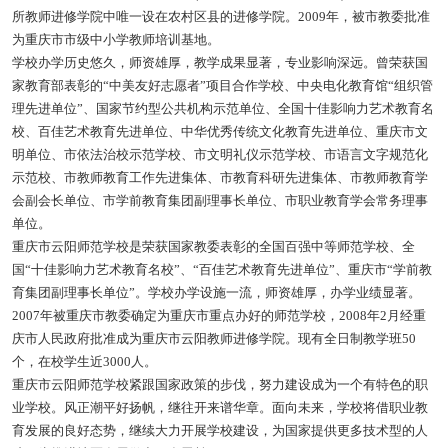
所教师进修学院中唯一设在农村区县的进修学院。2009年，被市教委批准
为重庆市市级中小学教师培训基地。
学校办学历史悠久，师资雄厚，教学成果显著，专业影响深远。曾荣获国
家教育部表彰的“中美友好志愿者”项目合作学校、中央电化教育馆“组织管
理先进单位”、国家节约型公共机构示范单位、全国十佳影响力艺术教育名
校、百佳艺术教育先进单位、中华优秀传统文化教育先进单位、重庆市文
明单位、市依法治校示范学校、市文明礼仪示范学校、市语言文字规范化
示范校、市教师教育工作先进集体、市教育科研先进集体、市教师教育学
会副会长单位、市学前教育集团副理事长单位、市职业教育学会常务理事
单位。
重庆市云阳师范学校是荣获国家教委表彰的全国百强中等师范学校、全
国“十佳影响力艺术教育名校”、“百佳艺术教育先进单位”、重庆市“学前教
育集团副理事长单位”。学校办学设施一流，师资雄厚，办学业绩显著。
2007年被重庆市教委确定为重庆市重点办好的师范学校，2008年2月经重
庆市人民政府批准成为重庆市云阳教师进修学院。现有全日制教学班50
个，在校学生近3000人。
重庆市云阳师范学校紧跟国家政策的步伐，努力建设成为一个有特色的职
业学校。风正潮平好扬帆，继往开来谱华章。面向未来，学校将借职业教
育发展的良好态势，继续大力开展学校建设，为国家提供更多技术型的人