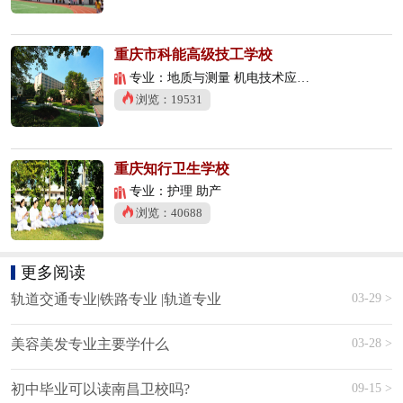
重庆市科能高级技工学校
专业：地质与测量 机电技术应用 数控技术应用
浏览：19531
重庆知行卫生学校
专业：护理 助产
浏览：40688
更多阅读
03-29 >
轨道交通专业|铁路专业 |轨道专业
03-28 >
美容美发专业主要学什么
09-15 >
初中毕业可以读南昌卫校吗?