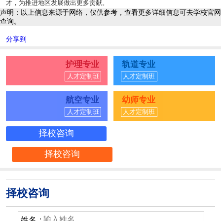
才，为推进地区发展做出更多贡献。
声明：以上信息来源于网络，仅供参考，查看更多详细信息可去学校官网
查询。
分享到
护理专业
轨道专业
人才定制班
人才定制班
航空专业
幼师专业
人才定制班
人才定制班
择校咨询
择校咨询
择校咨询
姓名：