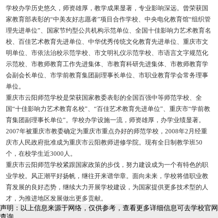
学校办学历史悠久，师资雄厚，教学成果显著，专业影响深远。曾荣获国
家教育部表彰的“中美友好志愿者”项目合作学校、中央电化教育馆“组织管
理先进单位”、国家节约型公共机构示范单位、全国十佳影响力艺术教育名
校、百佳艺术教育先进单位、中华优秀传统文化教育先进单位、重庆市文
明单位、市依法治校示范学校、市文明礼仪示范学校、市语言文字规范化
示范校、市教师教育工作先进集体、市教育科研先进集体、市教师教育学
会副会长单位、市学前教育集团副理事长单位、市职业教育学会常务理事
单位。
重庆市云阳师范学校是荣获国家教委表彰的全国百强中等师范学校、全
国“十佳影响力艺术教育名校”、“百佳艺术教育先进单位”、重庆市“学前教
育集团副理事长单位”。学校办学设施一流，师资雄厚，办学业绩显著。
2007年被重庆市教委确定为重庆市重点办好的师范学校，2008年2月经重
庆市人民政府批准成为重庆市云阳教师进修学院。现有全日制教学班50
个，在校学生近3000人。
重庆市云阳师范学校紧跟国家政策的步伐，努力建设成为一个有特色的职
业学校。风正潮平好扬帆，继往开来谱华章。面向未来，学校将借职业教
育发展的良好态势，继续大力开展学校建设，为国家提供更多技术型的人
才，为推进地区发展做出更多贡献。
声明：以上信息来源于网络，仅供参考，查看更多详细信息可去学校官网
查询。