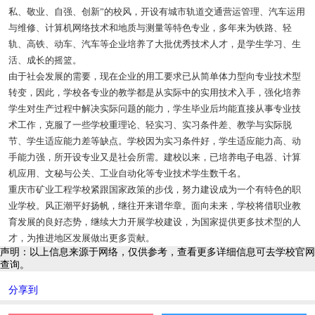
私、敬业、自强、创新”的校风，开设有城市轨道交通营运管理、汽车运用
与维修、计算机网络技术和地质与测量等特色专业，多年来为铁路、轻
轨、高铁、动车、汽车等企业培养了大批优秀技术人才，是学生学习、生
活、成长的摇篮。
由于社会发展的需要，现在企业的用工要求已从简单体力型向专业技术型
转变，因此，学校各专业的教学都是从实际中的实用技术入手，强化培养
学生对生产过程中解决实际问题的能力，学生毕业后均能直接从事专业技
术工作，克服了一些学校重理论、轻实习、实习条件差、教学与实际脱
节、学生适应能力差等缺点。学校因为实习条件好，学生适应能力高、动
手能力强，所开设专业又是社会所需。建校以来，已培养电子电器、计算
机应用、文秘与公关、工业自动化等专业技术学生数千名。
重庆市矿业工程学校紧跟国家政策的步伐，努力建设成为一个有特色的职
业学校。风正潮平好扬帆，继往开来谱华章。面向未来，学校将借职业教
育发展的良好态势，继续大力开展学校建设，为国家提供更多技术型的人
才，为推进地区发展做出更多贡献。
声明：以上信息来源于网络，仅供参考，查看更多详细信息可去学校官网
查询。
分享到