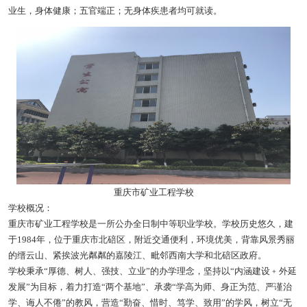
业生，身体健康；五官端正；无身体疾患者均可就读。
重庆市矿业工程学校
学校概况：
重庆市矿业工程学校是一所公办全日制中等职业学校。学校历史悠久，建
于1984年，位于重庆市北碚区，附近交通便利，环境优美，背靠风景秀丽
的缙云山、紧挨波光粼粼的嘉陵江、毗邻西南大学和北碚区政府。
学校秉承“厚德、树人、强技、立业”的办学理念，坚持以“内涵建设﹢外延
发展”为目标，着力打造“两个基地”、承袭“学高为师、身正为范、严谨治
学、诲人不倦”的教风，营造“勤奋、惜时、笃学、致用”的学风，树立“无