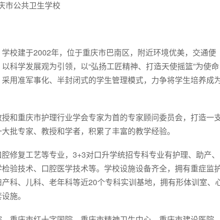
庆市公共卫生学校
学校建于2002年，位于重庆市巴南区，附近环境优美，交通便
以科学发展观为引领，以“弘扬工匠精神、打造天使摇篮”为使命
，采用准军事化、半封闭式的学生管理模式，力争将学生培养成
教授和重庆市护理行业学会专家为首的专家顾问委员会，打造一
一大批专家、教授和学者，积累了丰富的教学经验。
腔修复工艺等专业，3+3对口升学统招专科专业有护理、助产、
学检验技术、口腔医学技术等。学校设施设备齐全，拥有重症监
产科、儿科、老年科等近20个专科实训基地，拥有形体训室、
套设施。
院、重庆市红十字国院、重庆市精神卫生中心、重庆市建设医院