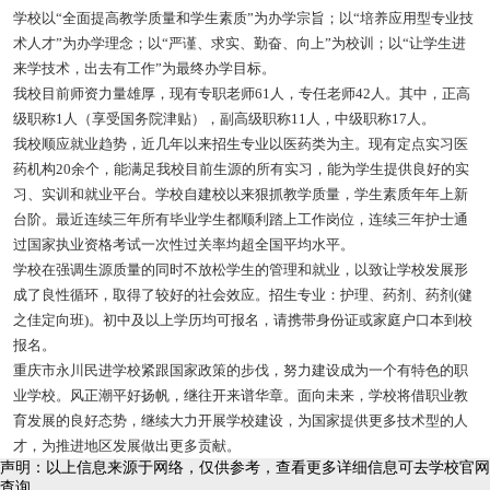
学校以“全面提高教学质量和学生素质”为办学宗旨；以“培养应用型专业技
术人才”为办学理念；以“严谨、求实、勤奋、向上”为校训；以“让学生进
来学技术，出去有工作”为最终办学目标。
我校目前师资力量雄厚，现有专职老师61人，专任老师42人。其中，正高
级职称1人（享受国务院津贴），副高级职称11人，中级职称17人。
我校顺应就业趋势，近几年以来招生专业以医药类为主。现有定点实习医
药机构20余个，能满足我校目前生源的所有实习，能为学生提供良好的实
习、实训和就业平台。学校自建校以来狠抓教学质量，学生素质年年上新
台阶。最近连续三年所有毕业学生都顺利踏上工作岗位，连续三年护士通
过国家执业资格考试一次性过关率均超全国平均水平。
学校在强调生源质量的同时不放松学生的管理和就业，以致让学校发展形
成了良性循环，取得了较好的社会效应。招生专业：护理、药剂、药剂(健
之佳定向班)。初中及以上学历均可报名，请携带身份证或家庭户口本到校
报名。
重庆市永川民进学校紧跟国家政策的步伐，努力建设成为一个有特色的职
业学校。风正潮平好扬帆，继往开来谱华章。面向未来，学校将借职业教
育发展的良好态势，继续大力开展学校建设，为国家提供更多技术型的人
才，为推进地区发展做出更多贡献。
声明：以上信息来源于网络，仅供参考，查看更多详细信息可去学校官网
查询。