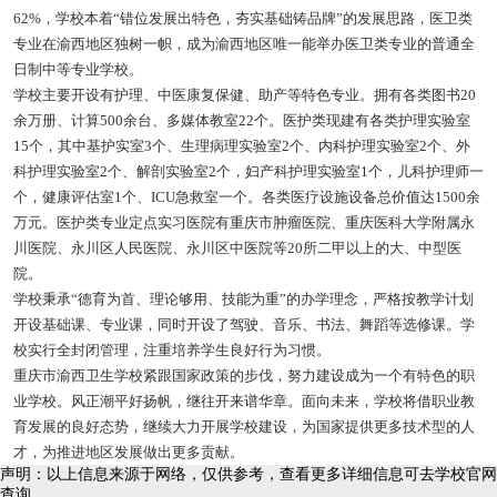
62%，学校本着“错位发展出特色，夯实基础铸品牌”的发展思路，医卫类
专业在渝西地区独树一帜，成为渝西地区唯一能举办医卫类专业的普通全
日制中等专业学校。
学校主要开设有护理、中医康复保健、助产等特色专业。拥有各类图书20
余万册、计算500余台、多媒体教室22个。医护类现建有各类护理实验室
15个，其中基护实室3个、生理病理实验室2个、内科护理实验室2个、外
科护理实验室2个、解剖实验室2个，妇产科护理实验室1个，儿科护理师一
个，健康评估室1个、ICU急救室一个。各类医疗设施设备总价值达1500余
万元。医护类专业定点实习医院有重庆市肿瘤医院、重庆医科大学附属永
川医院、永川区人民医院、永川区中医院等20所二甲以上的大、中型医
院。
学校秉承“德育为首、理论够用、技能为重”的办学理念，严格按教学计划
开设基础课、专业课，同时开设了驾驶、音乐、书法、舞蹈等选修课。学
校实行全封闭管理，注重培养学生良好行为习惯。
重庆市渝西卫生学校紧跟国家政策的步伐，努力建设成为一个有特色的职
业学校。风正潮平好扬帆，继往开来谱华章。面向未来，学校将借职业教
育发展的良好态势，继续大力开展学校建设，为国家提供更多技术型的人
才，为推进地区发展做出更多贡献。
声明：以上信息来源于网络，仅供参考，查看更多详细信息可去学校官网
查询。