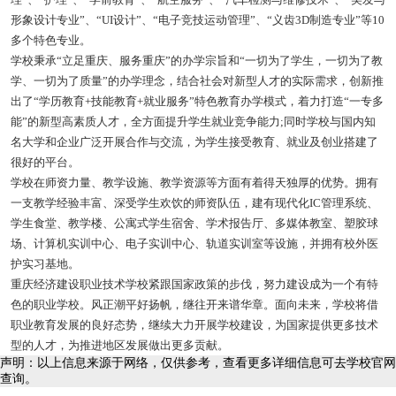
形象设计专业”、“UI设计”、“电子竞技运动管理”、“义齿3D制造专业”等10
多个特色专业。
学校秉承“立足重庆、服务重庆”的办学宗旨和“一切为了学生，一切为了教
学、一切为了质量”的办学理念，结合社会对新型人才的实际需求，创新推
出了“学历教育+技能教育+就业服务”特色教育办学模式，着力打造“一专多
能”的新型高素质人才，全方面提升学生就业竞争能力;同时学校与国内知
名大学和企业广泛开展合作与交流，为学生接受教育、就业及创业搭建了
很好的平台。
学校在师资力量、教学设施、教学资源等方面有着得天独厚的优势。拥有
一支教学经验丰富、深受学生欢饮的师资队伍，建有现代化IC管理系统、
学生食堂、教学楼、公寓式学生宿舍、学术报告厅、多媒体教室、塑胶球
场、计算机实训中心、电子实训中心、轨道实训室等设施，并拥有校外医
护实习基地。
重庆经济建设职业技术学校紧跟国家政策的步伐，努力建设成为一个有特
色的职业学校。风正潮平好扬帆，继往开来谱华章。面向未来，学校将借
职业教育发展的良好态势，继续大力开展学校建设，为国家提供更多技术
型的人才，为推进地区发展做出更多贡献。
声明：以上信息来源于网络，仅供参考，查看更多详细信息可去学校官网
查询。