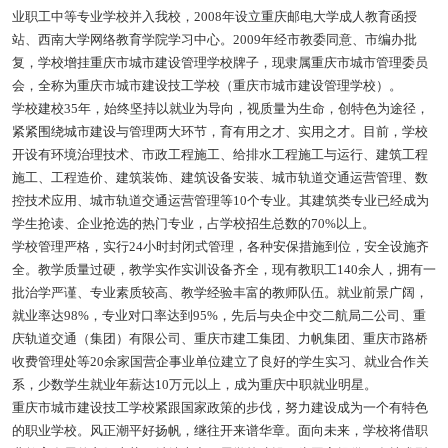
业职工中等专业学校并入我校，2008年设立重庆邮电大学成人教育函授
站、西南大学网络教育学院学习中心。2009年经市教委同意、市编办批
复，学校增挂重庆市城市建设管理学校牌子，现隶属重庆市城市管理委员
会，全称为重庆市城市建设技工学校（重庆市城市建设管理学校）。
学校建校35年，始终坚持以就业为导向，视质量为生命，创特色为途径，
紧紧围绕城市建设与管理两大环节，育有用之才、实用之才。目前，学校
开设有环境治理技术、市政工程施工、给排水工程施工与运行、建筑工程
施工、工程造价、建筑装饰、建筑设备安装、城市轨道交通运营管理、数
控技术应用、城市轨道交通运营管理等10个专业。其建筑类专业已经成为
学生抢读、企业抢选的热门专业，占学校招生总数的70%以上。
学校管理严格，实行24小时封闭式管理，各种安保措施到位，安全设施齐
全。教学质量过硬，教学实作实训设备齐全，现有教职工140余人，拥有一
批治学严谨、专业素质较高、教学经验丰富的教师队伍。就业前景广阔，
就业率达98%，专业对口率达到95%，先后与央企中交二航局二公司、重
庆轨道交通（集团）有限公司、重庆市建工集团、力帆集团、重庆市路桥
收费管理处等20余家国营企事业单位建立了良好的学生实习、就业合作关
系，少数学生就业年薪达10万元以上，成为重庆中职就业明星。
重庆市城市建设技工学校紧跟国家政策的步伐，努力建设成为一个有特色
的职业学校。风正潮平好扬帆，继往开来谱华章。面向未来，学校将借职