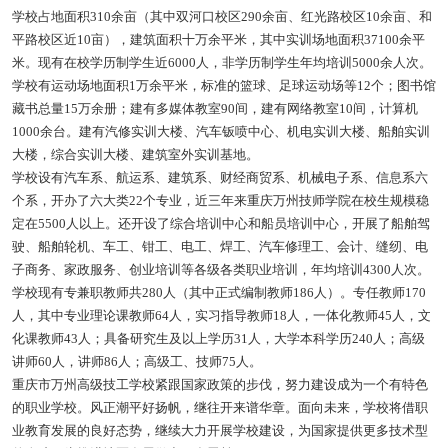
学校占地面积310余亩（其中双河口校区290余亩、红光路校区10余亩、和
平路校区近10亩），建筑面积十万余平米，其中实训场地面积37100余平
米。现有在校学历制学生近6000人，非学历制学生年均培训5000余人次。
学校有运动场地面积1万余平米，标准的篮球、足球运动场等12个；图书馆
藏书总量15万余册；建有多媒体教室90间，建有网络教室10间，计算机
1000余台。建有汽修实训大楼、汽车钣喷中心、机电实训大楼、船舶实训
大楼，综合实训大楼、建筑室外实训基地。
学校设有汽车系、航运系、建筑系、财经商贸系、机械电子系、信息系六
个系，开办了六大类22个专业，近三年来重庆万州技师学院在校生规模稳
定在5500人以上。还开设了综合培训中心和船员培训中心，开展了船舶驾
驶、船舶轮机、车工、钳工、电工、焊工、汽车修理工、会计、缝纫、电
子商务、家政服务、创业培训等各级各类职业培训，年均培训4300人次。
学校现有专兼职教师共280人（其中正式编制教师186人）。专任教师170
人，其中专业理论课教师64人，实习指导教师18人，一体化教师45人，文
化课教师43人；具备研究生及以上学历31人，大学本科学历240人；高级
讲师60人，讲师86人；高级工、技师75人。
重庆市万州高级技工学校紧跟国家政策的步伐，努力建设成为一个有特色
的职业学校。风正潮平好扬帆，继往开来谱华章。面向未来，学校将借职
业教育发展的良好态势，继续大力开展学校建设，为国家提供更多技术型