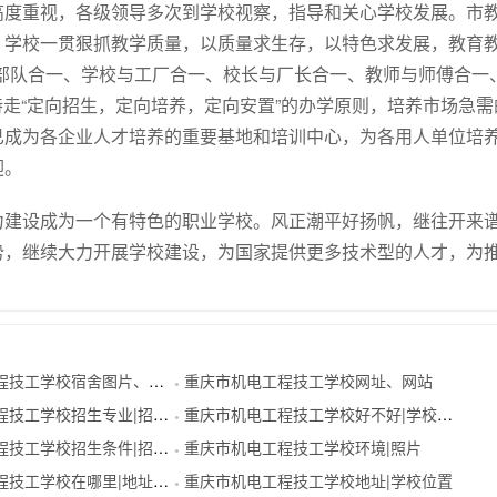
高度重视，各级领导多次到学校视察，指导和关心学校发展。市
。学校一贯狠抓教学质量，以质量求生存，以特色求发展，教育
部队合一、学校与工厂合一、校长与厂长合一、教师与师傅合一
持走“定向招生，定向培养，定向安置”的办学原则，培养市场急需
已成为各企业人才培养的重要基地和培训中心，为各用人单位培
迎。
力建设成为一个有特色的职业学校。风正潮平好扬帆，继往开来
势，继续大力开展学校建设，为国家提供更多技术型的人才，为
校宿舍图片、寝室照片、校园环境
重庆市机电工程技工学校网址、网站
●
工学校招生专业|招生代码
重庆市机电工程技工学校好不好|学校简介
●
工学校招生条件|招生要求
重庆市机电工程技工学校环境|照片
●
工学校在哪里|地址在哪里
重庆市机电工程技工学校地址|学校位置
●