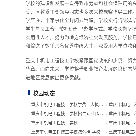
学校的建设和发展一直得到市劳动和社会保障局的
委、区教委主要领导同志也多次来校视察指导工作
学严谨，半军事化全封闭式管理。学校实行“学校与
学生与员工合一”的“五合一”办学模式。学校长期坚
实用性人才，努力为地方经济社会发展服务，学校
和输送了数千余名优秀中级人才，深受用人单位欢
重庆市机电工程技工学校紧跟国家政策的步伐，努
华章。面向未来，学校将借职业教育发展的良好态
进地区发展做出更多贡献。
校园动态
重庆市机电工程技工学校学费、大概收费是多少
重庆市机电工程技工学
●
●
重庆市机电工程技工学校招生专业|专业代码
重庆市机电工程技
●
●
重庆市机电工程技工学校
重庆市机电工程技
●
●
重庆市机电工程技工学校怎么样|学校概况
重庆市机电工程技
●
●