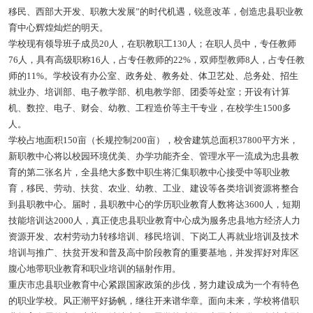
移民、西部大开发、职教大发展”的时代机遇，锐意改革，创造忠县职业教
育中心辉煌灿烂的明天。
学校现有领导班子成员20人，在职教职工130人；在职人员中，专任教师
76人，具有高级职称16人，占专任教师的22%，双师型教师8人，占专任教
师的11%。学校设有办公室、政务处、教务处、体卫艺处、总务处、招生
就业办、培训部、电子教学部、机电教学部、团委等处室；开设有计算
机、数控、电子、财会、幼教、工程造价等主干专业，在校学生1500多
人。
学校占地面积150亩（长规控制200亩），校舍建筑总面积37800平方米，
新职教中心将以校园环境优美、办学功能齐全、管理水平一流成为忠县教
育的第二张名片，全县绝大多数中职生将汇集职教中心接受中等职业教
育，移民、劳动、扶贫、农业、幼教、工业、建设等各类培训资源将整合
到县职教中心。届时，县职教中心的学历职业教育人数将达3600人，短期
技能培训达2000人，真正使忠县职业教育中心成为服务忠县地方经济人力
资源开发、农村劳动力转移培训、移民培训、下岗工人再就业培训及技术
培训与推广、扶贫开发和普及高中阶段教育的重要基地，并发挥好对库区
腹心地带职业教育和职业培训的辐射作用。
重庆市忠县职业教育中心紧跟国家政策的步伐，努力建设成为一个有特色
的职业学校。风正潮平好扬帆，继往开来谱华章。面向未来，学校将借职