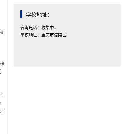
学校地址：
咨询电话：收集中...
校
学校地址：重庆市涪陵区
技楼
活
业
游
开
人，