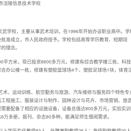
市涪陵信息技术学校
文武学校，主要从事武术培训，在1996年开始办设职业高中。学
委批准成立，市人民政府授予。学校包括高等学历教育、短期培
学的理念。
00平方米，现已投资8600多万元，修建有综合教学楼三栋、科
合办公楼一栋，修建有塑胶篮球场4个、塑胶足球场1块，体育
数字艺术、运动训练、航空勤务与旅游、汽车维修与服务四个特色专
筑工程施工、服装设计与制作、园林设计与花卉、市场营销、旅
需要配备了相应的设施设备，设备总值达800多万元，实验实训
达6万多册，报刊、杂志80多种，能满足师生借阅需求。
以上学历专任教师83人，外聘兼职教师25人；高级职称教师20