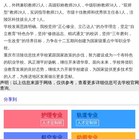
人，外聘兼职教师25人；高级职称教师20人，中级职称教师58人，“双师
型”教师28人，实训指导教师23人。市级十佳教师和优秀班主任各1人，涪
陵区科技拔尖人才 1人。
学校发展思路明确。我校坚持“正心修业、立己达人”的办学理念，坚定“自
立教育”特色办学，坚持“修德远志、精武通文”的校训，坚持“三年磨剑，
一生改变”的培养目标，力争在十二五期间创建为国家级重点中等职业学
校。
重庆市涪陵信息技术学校紧跟国家政策的步伐，努力建设成为一个有特色
的职业学校。风正潮平好扬帆，继往开来谱华章。面向未来，学校将借职
业教育发展的良好态势，继续大力开展学校建设，为国家提供更多技术型
的人才，为推进地区发展做出更多贡献。
声明：以上信息来源于网络，仅供参考，查看更多详细信息可去学校官网
查询。
分享到
护理专业
轨道专业
人才定制班
人才定制班
航空专业
幼师专业