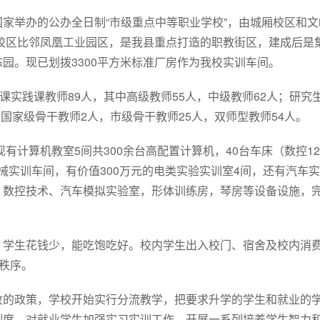
家举办的公办全日制“市级重点中等职业学校”，由城厢校区和文
新校区比邻凤凰工业园区，是我县重点打造的职教街区，建成后是
园。现已划拨3300平方米标准厂房作为我校实训车间。
课实践课教师89人，其中高级教师55人，中级教师62人；研究
，国家级骨干教师2人，市级骨干教师25人，双师型教师54人。
有计算机教室5间共300余台高配置计算机，40台车床（数控12
机械实训车间，有价值300万元的电类实验实训室4间，还有汽车
、数控技术、汽车模拟实验室，形体训练房，琴房等设备设施，
，学生花钱少，能吃饱吃好。校内学生出入校门、宿舍及校内消
学秩序。
收的政策，学校开始实行分流教学，把要求升学的学生和就业的
制度。对就业学生加强实习实训工作，开展一系列培养学生智力