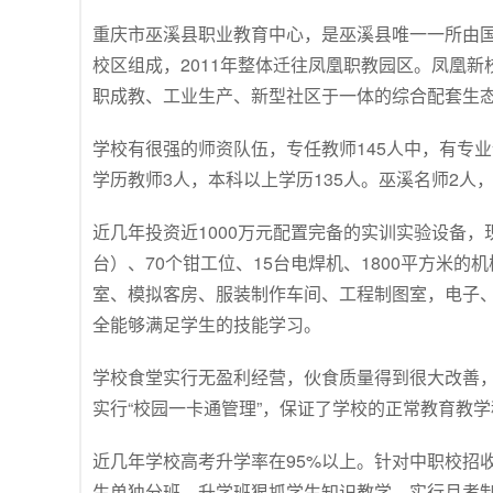
重庆市巫溪县职业教育中心，是巫溪县唯一一所由国
校区组成，2011年整体迁往凤凰职教园区。凤凰
职成教、工业生产、新型社区于一体的综合配套生态
学校有很强的师资队伍，专任教师145人中，有专业
学历教师3人，本科以上学历135人。巫溪名师2人
近几年投资近1000万元配置完备的实训实验设备，现
台）、70个钳工位、15台电焊机、1800平方米的
室、模拟客房、服装制作车间、工程制图室，电子
全能够满足学生的技能学习。
学校食堂实行无盈利经营，伙食质量得到很大改善
实行“校园一卡通管理”，保证了学校的正常教育教
近几年学校高考升学率在95%以上。针对中职校招
生单独分班。升学班狠抓学生知识教学，实行月考