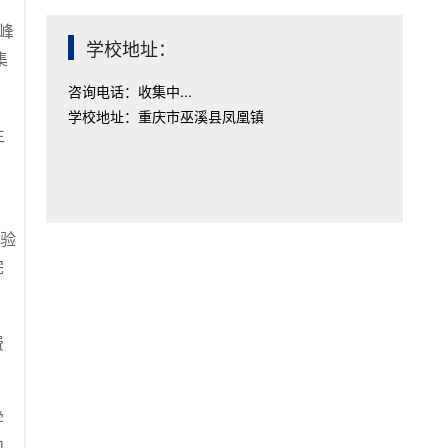
峰
学校地址：
集
咨询电话：收集中...
学校地址：重庆市巫溪县凤凰镇
生
实验
完
费
学
和