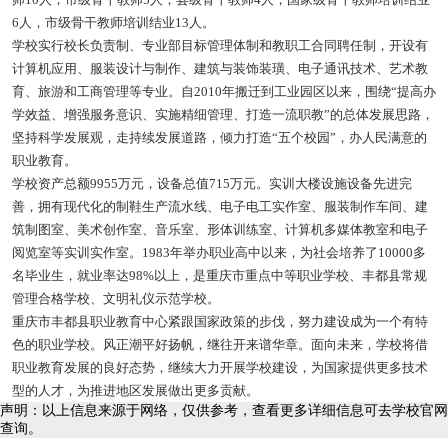
6人，市级骨干教师培训结业13人。
学校实行校长负责制、专业部目标管理体制和教职工合同聘任制，开设有
计算机应用、服装设计与制作、建筑与装饰装璜、电子通讯技术、艺术教
育、旅游和工商管理等专业。自2010年搬迁到工业园区以来，围绕“提高办
学效益、增强服务意识、实施精细管理、打造一流职教”的总体发展思路，
坚持科学发展观，走持续发展道路，倾力打造“五个校园”，办人民满意的
职业教育。
学校资产总额9955万元，设备总值715万元。实训大楼设施设备先进完
善，拥有现代化的制鞋生产流水线、电子电工实作室、服装制作车间、建
筑制图室、美术创作室、音乐室、形体训练室、计算机多媒体教室和电子
阅览室等实训实作室。1983年举办职业高中以来，为社会培养了10000多
名毕业生，就业率达98%以上，是重庆市重点中等职业学校、丰都县常规
管理合格学校、文明礼仪示范学校。
重庆市丰都县职业教育中心紧跟国家政策的步伐，努力建设成为一个有特
色的职业学校。风正潮平好扬帆，继往开来谱华章。面向未来，学校将借
职业教育发展的良好态势，继续大力开展学校建设，为国家提供更多技术
型的人才，为推进地区发展做出更多贡献。
声明：以上信息来源于网络，仅供参考，查看更多详细信息可去学校官网
查询。