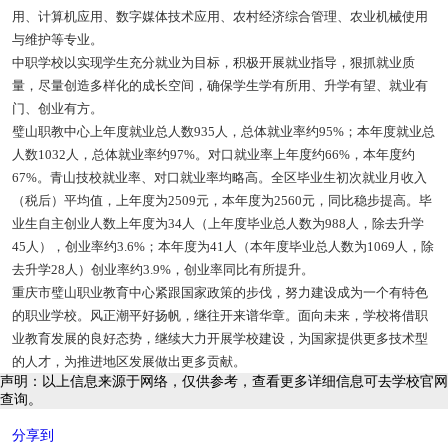
用、计算机应用、数字媒体技术应用、农村经济综合管理、农业机械使用
与维护等专业。
中职学校以实现学生充分就业为目标，积极开展就业指导，狠抓就业质
量，尽量创造多样化的成长空间，确保学生学有所用、升学有望、就业有
门、创业有方。
璧山职教中心上年度就业总人数935人，总体就业率约95%；本年度就业总
人数1032人，总体就业率约97%。对口就业率上年度约66%，本年度约
67%。青山技校就业率、对口就业率均略高。全区毕业生初次就业月收入
（税后）平均值，上年度为2509元，本年度为2560元，同比稳步提高。毕
业生自主创业人数上年度为34人（上年度毕业总人数为988人，除去升学
45人），创业率约3.6%；本年度为41人（本年度毕业总人数为1069人，除
去升学28人）创业率约3.9%，创业率同比有所提升。
重庆市璧山职业教育中心紧跟国家政策的步伐，努力建设成为一个有特色
的职业学校。风正潮平好扬帆，继往开来谱华章。面向未来，学校将借职
业教育发展的良好态势，继续大力开展学校建设，为国家提供更多技术型
的人才，为推进地区发展做出更多贡献。
声明：以上信息来源于网络，仅供参考，查看更多详细信息可去学校官网
查询。
分享到