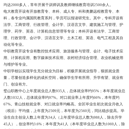
均达2000多人，常年开展干训师训及教师继续教育培训2500余人。
电大教育开设有开放教育专、本科、成人专、科和奥鹏远程教育专、本
科，各专业均属国民教育系列，学员可以报读研究生。其中，专科开设有
法学、工商管理、行政管理、会计学、汉语言文学、建筑施工与管理、护
理学、药学、英语、计算机信息管理等专业；本科开设有法学、工商管
理、行政管理、会计学、汉语言文学、土木工程、英语、电气工程及其自
动化等专业。
中职教育开设专业有数控技术应用、旅游服务与管理、会计、电子技术应
用、计算机应用、数字媒体技术应用、农村经济综合管理、农业机械使用
与维护等专业。
中职学校以实现学生充分就业为目标，积极开展就业指导，狠抓就业质
量，尽量创造多样化的成长空间，确保学生学有所用、升学有望、就业有
门、创业有方。
璧山职教中心上年度就业总人数935人，总体就业率约95%；本年度就业总
人数1032人，总体就业率约97%。对口就业率上年度约66%，本年度约
67%。青山技校就业率、对口就业率均略高。全区毕业生初次就业月收入
（税后）平均值，上年度为2509元，本年度为2560元，同比稳步提高。毕
业生自主创业人数上年度为34人（上年度毕业总人数为988人，除去升学
45人），创业率约3.6%；本年度为41人（本年度毕业总人数为1069人，除