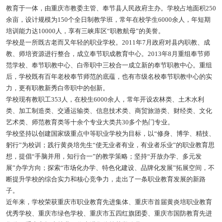
教育于一体，由重庆市教委主管、奉节县人民政府主办。学校占地面积250
余亩，设计规模为150个全日制教学班，常年在校学生6000余人，年短期
培训能力达10000人，享有三峡库区“职教航母”的美誉。
学校是一所既古老而又年轻的职业学校。2011年7月政府对县内职教、成
教、师培资源进行整合，成立奉节职成教育中心。2013年8月重组奉节师
范学校、奉节职教中心、白帝职中三校合一成立新的奉节职教中心。重组
后，学校既有百年老校奉节师范的底蕴，也有市级名校奉节职教中心的实
力，更有职教新秀白帝职中的创新。
学校现有教职工353人，在校生6000余人，常年开设农林类、土木水利
类、加工制造类、交通运输类、信息技术类、商贸旅游类、财经类、文化
艺术类、师范教育类等十余个专业大类共30多个热门专业。
学校坚持以创建国家级重点中等职业学校为目标，以“修身、博学、精技、
躬行”为校训；践行黄炎培先生“使无业者有业，有业者乐业”的职业教育思
想，提倡“手脑并用，知行合一”的教学策略；坚持“开放办学、多元发
展”办学方向；探索“市场化办学、特色化建设、品牌化发展”拓展空间，不
断提升学校的综合实力和核心竞争力，走出了一条职业教育发展的新路
子。
近年来，学校荣获重庆市职业教育先进集体、重庆市首届黄炎培职业教育
优秀学校、重庆市绿色学校、重庆市五四红旗团委、重庆市国防教育先进