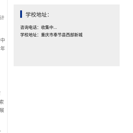
学校地址：
计
。
咨询电话：收集中...
学校地址：重庆市奉节县西部新城
育中
百年
、
有
索
展
红