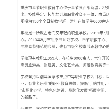
重庆市奉节职业教育中心位于奉节县西部新城，地
出、技能鉴定、技能培训和职业教育于一体，由重庆
规模为150个全日制教学班，常年在校学生6000余
学校是一所既古老而又年轻的职业学校。2011年
心。2013年8月重组奉节师范学校、奉节职教中
老校奉节师范的底蕴，也有市级名校奉节职教中心
学校现有教职工353人，在校生6000余人，常年
商贸旅游类、财经类、文化艺术类、师范教育类等十
学校坚持以创建国家级重点中等职业学校为目标，以
业，有业者乐业”的职业教育思想，提倡“手脑并用，
“市场化办学、特色化建设、品牌化发展”拓展空间
的新路子。
近年来，学校荣获重庆市职业教育先进集体、重庆