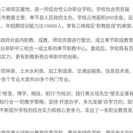
处三峡库区腹地，是一所综合性公办职业学校。学校包含劳务输
市教委主管、奉节县人民政府主办。学校占地面积250余亩，设
人，年短期培训能力达10000人，享有三峡库区“职教航母”的美誉
7月政府对县内职教、成教、师培资源进行整合，成立奉节职成教
心、白帝职中三校合一成立新的奉节职教中心。重组后，学校既有
的实力，更有职教新秀白帝职中的创新。
开设农林类、土木水利类、加工制造类、交通运输类、信息技术类
余个专业大类共30多个热门专业。
“修身、博学、精技、躬行”为校训；践行黄炎培先生“使无业者
知行合一”的教学策略；坚持“开放办学、多元发展”办学方向；探
，不断提升学校的综合实力和核心竞争力，走出了一条职业教育发
市首届黄炎培职业教育优秀学校、重庆市绿色学校、重庆市五四