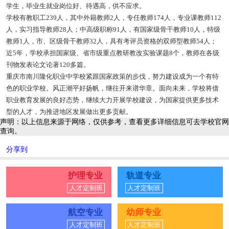
学生，毕业生就业岗位好、待遇高，供不应求。
学校有教职工239人，其中外籍教师2人，专任教师174人，专业课教师112
人，实习指导教师28人；中高级职称91人，有国家级骨干教师10人，特级
教师1人，市、区级骨干教师32人，具有考评员资格的双师型教师54人；
近5年，学校承担国家级、省市级重点教研教改实验课题8个，教师在各级
刊物发表论文论著120多篇。
重庆市南川隆化职业中学校紧跟国家政策的步伐，努力建设成为一个有特
色的职业学校。风正潮平好扬帆，继往开来谱华章。面向未来，学校将借
职业教育发展的良好态势，继续大力开展学校建设，为国家提供更多技术
型的人才，为推进地区发展做出更多贡献。
声明：以上信息来源于网络，仅供参考，查看更多详细信息可去学校官网
查询。
分享到
护理专业
轨道专业
人才定制班
人才定制班
航空专业
幼师专业
人才定制班
人才定制班