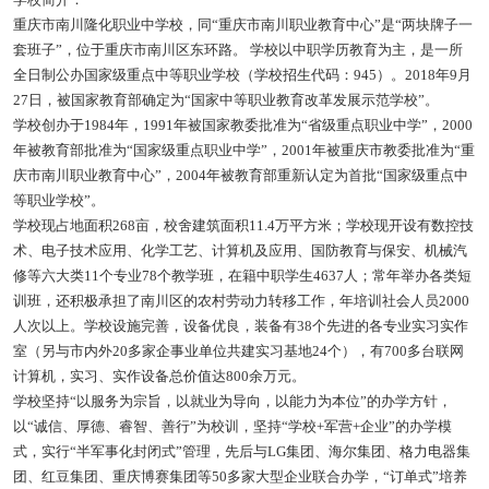
重庆市南川隆化职业中学校，同“重庆市南川职业教育中心”是“两块牌子一
套班子”，位于重庆市南川区东环路。 学校以中职学历教育为主，是一所
全日制公办国家级重点中等职业学校（学校招生代码：945）。2018年9月
27日，被国家教育部确定为“国家中等职业教育改革发展示范学校”。
学校创办于1984年，1991年被国家教委批准为“省级重点职业中学”，2000
年被教育部批准为“国家级重点职业中学”，2001年被重庆市教委批准为“重
庆市南川职业教育中心”，2004年被教育部重新认定为首批“国家级重点中
等职业学校”。
学校现占地面积268亩，校舍建筑面积11.4万平方米；学校现开设有数控技
术、电子技术应用、化学工艺、计算机及应用、国防教育与保安、机械汽
修等六大类11个专业78个教学班，在籍中职学生4637人；常年举办各类短
训班，还积极承担了南川区的农村劳动力转移工作，年培训社会人员2000
人次以上。学校设施完善，设备优良，装备有38个先进的各专业实习实作
室（另与市内外20多家企事业单位共建实习基地24个），有700多台联网
计算机，实习、实作设备总价值达800余万元。
学校坚持“以服务为宗旨，以就业为导向，以能力为本位”的办学方针，
以“诚信、厚德、睿智、善行”为校训，坚持“学校+军营+企业”的办学模
式，实行“半军事化封闭式”管理，先后与LG集团、海尔集团、格力电器集
团、红豆集团、重庆博赛集团等50多家大型企业联合办学，“订单式”培养