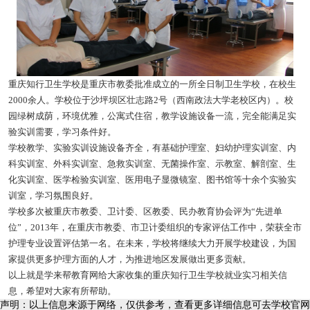
重庆知行卫生学校是重庆市教委批准成立的一所全日制卫生学校，在校生
2000余人。学校位于沙坪坝区壮志路2号（西南政法大学老校区内）。校
园绿树成荫，环境优雅，公寓式住宿，教学设施设备一流，完全能满足实
验实训需要，学习条件好。
学校教学、实验实训设施设备齐全，有基础护理室、妇幼护理实训室、内
科实训室、外科实训室、急救实训室、无菌操作室、示教室、解剖室、生
化实训室、医学检验实训室、医用电子显微镜室、图书馆等十余个实验实
训室，学习氛围良好。
学校多次被重庆市教委、卫计委、区教委、民办教育协会评为“先进单
位”，2013年，在重庆市教委、市卫计委组织的专家评估工作中，荣获全市
护理专业设置评估第一名。在未来，学校将继续大力开展学校建设，为国
家提供更多护理方面的人才，为推进地区发展做出更多贡献。
以上就是学来帮教育网给大家收集的重庆知行卫生学校就业实习相关信
息，希望对大家有所帮助。
声明：以上信息来源于网络，仅供参考，查看更多详细信息可去学校官网