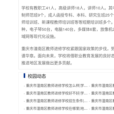
学校有教职工41人，高级讲师18人，讲师10人。
制师范班9个，成人函授专科、本科、研究生班25
师培训班、新课程教师培训班等等短期培训班多个。常年
种，电子琴50台，电脑140台，多媒体6套，放像
域网等现代化设施。
重庆市潼南区教师进修学校紧跟国家政策的步伐，
谱华章。面向未来，学校将借职业教育发展的良好
推进地区发展做出更多贡献。
校园动态
重庆市潼南区教师进修学校怎么样|学校如何
重庆市潼南区教师
●
●
重庆市潼南区教师进修学校好不好|学校简介
重庆市潼南区
●
●
重庆市潼南区教师进修学校招生条件|招生要求
重庆市潼南区
●
●
重庆市潼南区教师进修学校在哪里|地址在哪里
重庆市潼南区教
●
●