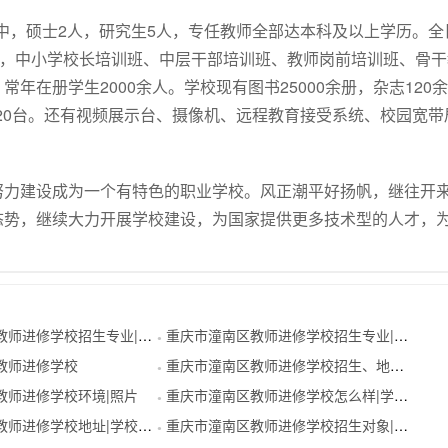
其中，硕士2人，研究生5人，专任教师全部达本科及以上学历。全
个，中小学校长培训班、中层干部培训班、教师岗前培训班、骨干
在册学生2000余人。学校现有图书25000余册，杂志120余
机20台。还有视频展示台、摄像机、远程教育接受系统、校园宽带
努力建设成为一个有特色的职业学校。风正潮平好扬帆，继往开
态势，继续大力开展学校建设，为国家提供更多技术型的人才，
进修学校招生专业|专业代码
重庆市潼南区教师进修学校招生专业|招生代码
●
教师进修学校
重庆市潼南区教师进修学校招生、地址及招生代码
●
教师进修学校环境|照片
重庆市潼南区教师进修学校怎么样|学校概况
●
师进修学校地址|学校位置
重庆市潼南区教师进修学校招生对象|招生分数
●