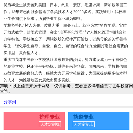
优秀毕业生被安置到美国、日本、约旦、裴济、毛里求斯、新加坡等国工
作，18年来已向社会输送了各类技术人才20000多名。实践证明：我校毕
业生长期供不应求，历届毕业生就业率为98%。
学校坚持以“树人为先、质量为重、服务为上、就业为本”的办学观。实时
开放式教学，封闭式管理，突出“准军事化管理”与“人性化管理”相结合的
办学特色。学校确立了，用钢铁般的纪律严厉治校，以慈母般的关怀善待
学生，强化学生自尊、自爱、自立、自强的综合能力,全面打造社会需要的
实用型、复合型人才。
重庆市茂森中等职业学校紧跟国家政策的步伐，努力建设成为一个有特色
的职业学校。风正潮平好扬帆，继往开来谱华章。面向未来，学校将借职
业教育发展的良好态势，继续大力开展学校建设，为国家提供更多技术型
的人才，为推进地区发展做出更多贡献。
声明：以上信息来源于网络，仅供参考，查看更多详细信息可去学校官网
查询。
分享到
护理专业
轨道专业
人才定制班
人才定制班