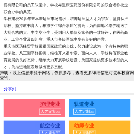
份有限公司的员工队伍中。学校与重庆医药股份有限公司的联合堪称校企
联合办学的典范。
学校建校20多年来本着适应市场需求，培养适应型人才为宗旨，坚持从严
治校、坚持教书育人，狠抓学生综合素质的提高，为西南地区培养输送了
大批合格的大、中专毕业生，受到用人单位及家长的一致好评，在医药商
业、工业企业及四川省、重庆市各级医院中享有良好的声誉。
重庆市医药经贸学校紧跟国家政策的步伐，努力建设成为一个有特色的职
业学校。风正潮平好扬帆，继往开来谱华章。面向未来，学校将借职业教
育发展的良好态势，继续大力开展学校建设，为国家提供更多技术型的人
才，为推进地区发展做出更多贡献。
声明：以上信息来源于网络，仅供参考，查看更多详细信息可去学校官网
查询。
分享到
护理专业
轨道专业
人才定制班
人才定制班
航空专业
幼师专业
人才定制班
人才定制班