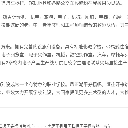
长途汽车枢扭、轻轨地铁和各路公交车线路均在我校周边设站。
余个，覆盖计算机，机电，旅游，电子，机械，船舶，电梯，汽摩，
，技能过硬的老，中，青年教师和工程师相结合的教师队伍，其
多平方米。拥有完善的设施和设备。具有标准化教学楼，公寓式住
，电子阅览室，电子实作室，机械，数控实作室，汽车，摩托车
拥有2条校内电子产品生产线专供在校学生理论联系实际直接生产
力建设成为一个有特色的职业学校。风正潮平好扬帆，继往开来
势，继续大力开展学校建设，为国家提供更多技术型的人才，为
校宿舍图片、寝室照片、校园环境
重庆市机电工程技工学校网址、网站
●