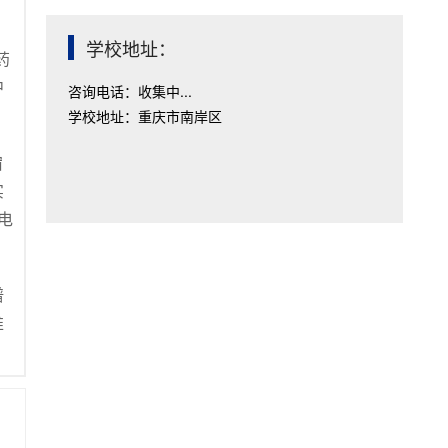
学校地址：
药
中
咨询电话：收集中...
学校地址：重庆市南岸区
宿
实
电
谱
推