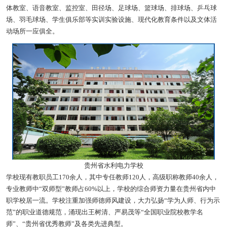
体教室、语音教室、监控室、田径场、足球场、篮球场、排球场、乒乓球
场、羽毛球场、学生俱乐部等实训实验设施、现代化教育条件以及文体活
动场所一应俱全。
贵州省水利电力学校
学校现有教职员工170余人，其中专任教师120人，高级职称教师40余人，
专业教师中“双师型”教师占60%以上，学校的综合师资力量在贵州省内中
职学校居一流。学校注重加强师德师风建设，大力弘扬“学为人师、行为示
范”的职业道德规范，涌现出王树清、严易茂等“全国职业院校教学名
师”、“贵州省优秀教师”及各类先进典型。