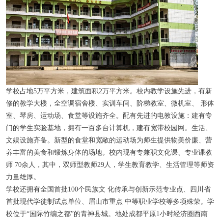
学校占地5万平方米，建筑面积2万平方米。校内教学设施先进，有新
修的教学大楼，全空调宿舍楼、实训车间、阶梯教室、微机室、 形体
室、琴房、运动场、食堂等设施齐全。配有先进的电教设施：建有专
门的学生实验基地，拥有一百多台计算机，建有宽带校园网。生活、
文娱设施齐备。新型的食堂和宽敞的运动场为师生提供物美价廉、营
养丰富的美食和锻炼身体的场地。校内现有专兼职文化课、专业课教
师 70余人，其中，双师型教师29人，学生教育教学、生活管理等师资
力量雄厚。
学校还拥有全国首批100个民族文 化传承与创新示范专业点、四川省
首批现代学徒制试点单位、眉山市重点 中等职业学校等多项殊荣。学
校位于“国际竹编之都”的青神县城。地处成都平原1小时经济圈西南