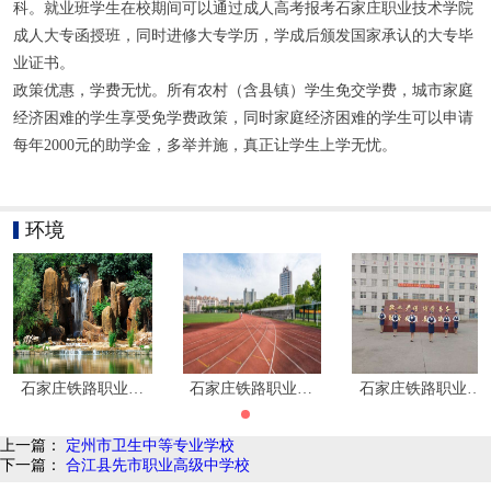
科。就业班学生在校期间可以通过成人高考报考石家庄职业技术学院
成人大专函授班，同时进修大专学历，学成后颁发国家承认的大专毕
业证书。
政策优惠，学费无忧。所有农村（含县镇）学生免交学费，城市家庭
经济困难的学生享受免学费政策，同时家庭经济困难的学生可以申请
每年2000元的助学金，多举并施，真正让学生上学无忧。
环境
石家庄铁路职业中等专业学校校园环境
石家庄铁路职业中等专业学校校园环境
石家庄铁路职业中
上一篇：
定州市卫生中等专业学校
下一篇：
合江县先市职业高级中学校