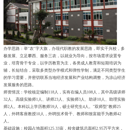
办学思路：
举"农"字大旗，办现代职教的发展思路，即实干兴校，多
极发展、立足攀西、服务三农，以就业为导向，按市场需求设置专
业，培育骨干专业，以学历教育为主，各类成人教育和短期培训为
辅，长短结合，采取多类型办学模式和弹性学制，满足不同类型学生
的学习需要，并密切联系当地经济发展和产业结构调整，为凉山经济
发展服务的思路。
师资情况：
学校核定编制118人，实有在编人员108人，其中高级讲师
32人、高级实验师1人、讲师23人、实验师3人、助讲10人、助理实验
师2人。本科以上学历教师59人，硕士研究生4人。"双师型"教师25
人，外聘客座教授10人，外聘技术骨干、教师和致富能手为教师42
人。
基础设施：
校园占地面积125.33亩，校舍建筑总面积2.95万平方米，