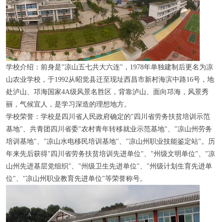
学校介绍：
前身是"凉山五七共大六连"，1978年单独建制后更名为凉
山农业学校，于1992从昭觉县迁至现址西昌市新村海滨中路16号，地
处泸山、邛海国家4A级风景名胜区，背靠泸山、面向邛海，风景秀
丽，气候宜人，是学习深造的理想地方。
学校荣誉：
学校是四川省人民政府确定的"四川省劳务扶贫培训示范
基地"、共青团四川省委"农村青年转移就业示范基地"、"凉山州劳务
培训基地"、"凉山水电移民培训基地"、"凉山州职业技能鉴定站"。历
年来先后获得"四川省劳务扶贫培训先进单位"、"州级文明单位"、"凉
山州先进基层党组织"、"州级卫生先进单位"、"州级计划生育先进单
位"、"凉山州职业教育先进单位"等荣誉称号。