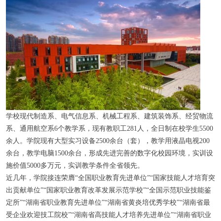
学校现代制造系、电气信息系、机械工程系、建筑装饰系、经贸物流
系、通用航空系6个教学系，现有教职工281人，全日制在校学生5500
余人。学院现有大型实习设备2500余台（套），教学用液晶电视200
余台，教学电脑1500余台，形成先进完善的数字化校园环境，实训设
施价值5000多万元，实训教学条件全省领先。
近几年，学院接连荣膺“全国职业教育先进单位”“国家技能人才培育突
出贡献单位”“国家职业教育改革发展示范学校”“全国示范职业技能鉴
定所”“湖南省职业教育先进单位”“湖南省黄炎培优秀学校”“湖南省最
受企业欢迎技工院校”“湖南省高技能人才培养先进单位”“湖南省职业