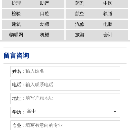
护理
助产
药剂
中医
检验
口腔
航空
轨道
建筑
幼师
汽修
电脑
物联网
机械
旅游
会计
留言咨询
姓名：
电话：
地址：
学历：
专业：