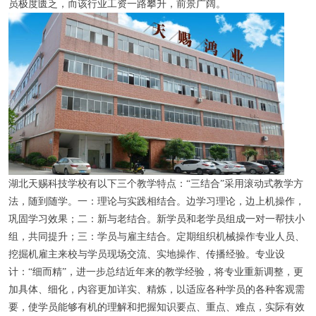
员极度匮乏，而该行业工资一路攀升，前景广阔。
湖北天赐科技学校有以下三个教学特点：“三结合”采用滚动式教学方
法，随到随学。一：理论与实践相结合。边学习理论，边上机操作，
巩固学习效果；二：新与老结合。新学员和老学员组成一对一帮扶小
组，共同提升；三：学员与雇主结合。定期组织机械操作专业人员、
挖掘机雇主来校与学员现场交流、实地操作、传播经验。专业设
计：“细而精”，进一步总结近年来的教学经验，将专业重新调整，更
加具体、细化，内容更加详实、精炼，以适应各种学员的各种客观需
要，使学员能够有机的理解和把握知识要点、重点、难点，实际有效