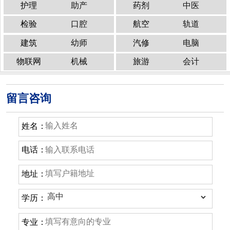
护理
助产
药剂
中医
检验
口腔
航空
轨道
建筑
幼师
汽修
电脑
物联网
机械
旅游
会计
留言咨询
姓名：
电话：
地址：
学历：
专业：