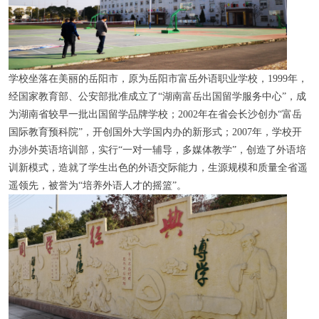
学校坐落在美丽的岳阳市，原为岳阳市富岳外语职业学校，1999年，
经国家教育部、公安部批准成立了“湖南富岳出国留学服务中心”，成
为湖南省较早一批出国留学品牌学校；2002年在省会长沙创办“富岳
国际教育预科院”，开创国外大学国内办的新形式；2007年，学校开
办涉外英语培训部，实行“一对一辅导，多媒体教学”，创造了外语培
训新模式，造就了学生出色的外语交际能力，生源规模和质量全省遥
遥领先，被誉为“培养外语人才的摇篮”。