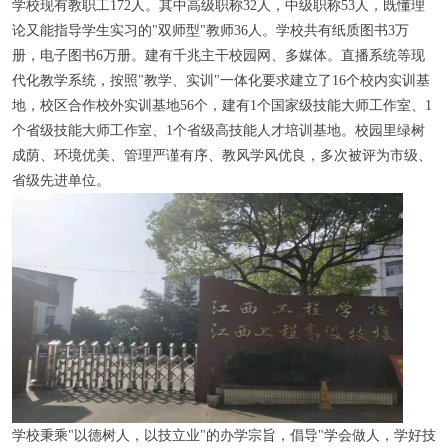
学校现有教职工172人。其中高级职称32人，中级职称53人，既懂理
论又能指导学生实习的"双师型"教师36人。学校共有纸质图书3万
册，电子图书6万册。建有千兆主干校园网、多媒体。直播系统等现
代化教学系统，按照"教学、实训"一体化要求建立了16个校内实训基
地，校区合作校外实训基地56个，建有1个国家级技能大师工作室、1
个省级技能大师工作室、1个省级高技能人才培训基地。校园里绿树
成荫、环境优美、管理严谨有序、教风学风优良，多次被评为市级、
省级先进单位。
学校秉乘"以德树人，以技立业"的办学宗旨，倡导"学会做人，学好技