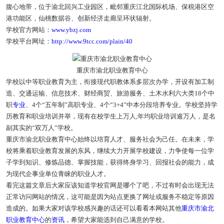
腹心地带，位于渝北回兴工业园区，毗邻重庆江北国际机场、保税港区空
港功能区，仙桃数据谷、创新经济走廊呈环状辐射。
学校官方网站：
www.ybzj.com
学校平台网址：
http://www.9tcc.com/plain/40
重庆市渝北职业教育中心
学校以中等职业教育为主，衔接现代职教体系多层次办学，开设有加工制
造、交通运输、信息技术、财经商贸、旅游服务、土木水利六大类18个中
职
专业
、4个“五年制”高职专业、4个“3+4”中本分段培养专业。学校坚持学
历教育和职业培训并举，现有在校学生上万人,年均职业培训逾万人，是名
副其实的“双万人”学校。
重庆市渝北职业教育中心始终以培育人才、服务社会为己任。在未来，学
校将乘着职业教育发展的东风，继续大力开展学校建设，力争使每一位学
子学到知识、修炼品德、掌握技能，获得终身学习、回报社会的能力，成
为现代企事业单位青睐的职业人才。
看完这篇文章后大家应该知道学校官网是哪个了吧，不过有时会出现无法
正常访问网站的情况，这可能是因为站点更换了网址或服务不稳定等原因
造成的。如果大家对该学校感兴趣的话还可以看看本网站其他
重庆市渝北
职业教育中心
的
资讯
，希望大家能选到自己满意的学校。