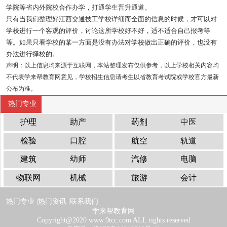
学院等省内外院校合作办学，打通学生晋升通道。
只有当我们整理好江西交通技工学校详细而全面的信息的时候，才可以对
学校进行一个客观的评价，讨论这所学校好不好，适不适合自己报考等
等。如果只看学校的某一方面是没有办法对学校做出正确的评价，也没有
办法进行择校的。
声明：以上信息均来源于互联网，本站整理发布仅供参考，以上学校相关内容均
不代表学来帮教育网意见，学校招生信息请考生以省教育考试院或学校官方最新
公布为准。
热门专业
护理
助产
药剂
中医
检验
口腔
航空
轨道
建筑
幼师
汽修
电脑
物联网
机械
旅游
会计
热门专业 |
热门资讯 |
联系我们
学来帮教育网
Copyright@2020 www.9tcc.com ALL rights reserved