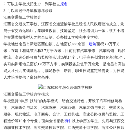
2. 可以去学校找招生办，到学校去
报名
3. 可以通过中考填报志愿录取
江西交通技工学校简介
江西省交通技工学校、江西省交通运输学校是经省人民政府批准成立，隶
属于省交通运输厅，集职业教育、技能鉴定、社会培训为一体，致力于培
养交通类技能型人才的全日制、公办技工学校和中专学校。
学校地处南昌市新建区西山镇，占地面积288余亩，
建筑
面积3.9万平方
米，在建工程建筑面积3.7万平方米，目前拥有汽车维修、汽车营销、现代
物流、高速公路收费与监控等实训场地14个，电子商务创业孵化基地1个，
实习实训场地总面积1.8万平方米，实训设备总值千万余元，是南昌市高技
能人才公共实训基地，可满足教学、培训、职业技能鉴定等需要，为技能
人才培养提供了良好的条件。
江西交通技工学校办学模式
学校坚持“学历+技能”的办学模式，结合交通特色，开设了汽车维修与检
测、汽车钣金与涂装、汽车驾驶、汽车营销、汽车装饰与美容、交通客运
服务、现代物流、电子商务、会计、工程机械、高速公路收费与监控、工
程造价等10余个专业，面向全省招收
初中
以上学历的学生。先后与江西交
通职业技术学院、浙江交通技师学院、江西交通干部学院、浙江公路技师