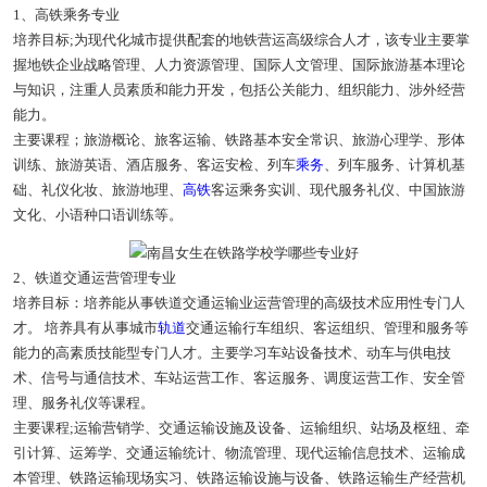
1、高铁乘务专业
培养目标;为现代化城市提供配套的地铁营运高级综合人才，该专业主要掌
握地铁企业战略管理、人力资源管理、国际人文管理、国际旅游基本理论
与知识，注重人员素质和能力开发，包括公关能力、组织能力、涉外经营
能力。
主要课程；旅游概论、旅客运输、铁路基本安全常识、旅游心理学、形体
训练、旅游英语、酒店服务、客运安检、列车
乘务
、列车服务、计算机基
础、礼仪化妆、旅游地理、
高铁
客运乘务实训、现代服务礼仪、中国旅游
文化、小语种口语训练等。
2、铁道交通运营管理专业
培养目标：培养能从事铁道交通运输业运营管理的高级技术应用性专门人
才。 培养具有从事城市
轨道
交通运输行车组织、客运组织、管理和服务等
能力的高素质技能型专门人才。主要学习车站设备技术、动车与供电技
术、信号与通信技术、车站运营工作、客运服务、调度运营工作、安全管
理、服务礼仪等课程。
主要课程;运输营销学、交通运输设施及设备、运输组织、站场及枢纽、牵
引计算、运筹学、交通运输统计、物流管理、现代运输信息技术、运输成
本管理、铁路运输现场实习、铁路运输设施与设备、铁路运输生产经营机