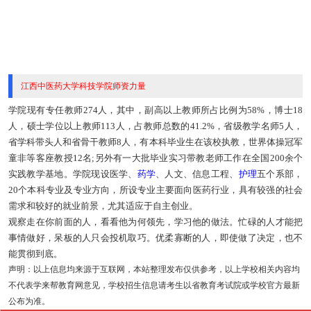
江西中医药大学科技学院师资力量
学院现有专任教师274人，其中，副高以上教师所占比例为58%，博士18
人，硕士学位以上教师113人，占教师总数的41.2%，省级教学名师5人，
省学科带头人和省骨干教师8人，有本科毕业生在该校执教，世界体操冠军
童非等客座教授12名;另外有一大批毕业实习带教老师工作在全国200余个
实践教学基地。学院现设医学、
药学
、人文、信息工程、
护理
五个系部，
20个本科专业及专业方向，所设专业主要面向医药行业，具有较强的社会
需求和较好的就业前景，尤其适应于自主创业。
观察走在你前面的人，看看他为何领先，学习他的做法。忙碌的人才能把
事情做好，呆板的人只会投机取巧。优柔寡断的人，即使做了决定，也不
能贯彻到底。
声明：以上信息均来源于互联网，本站整理发布仅供参考，以上学校相关内容均
不代表学来帮教育网意见，学校招生信息请考生以省教育考试院或学校官方最新
公布为准。